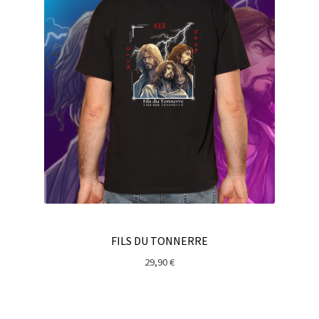
BOX MISSION
ÉVÉNEMENTS
Ouvrir
À PROPOS
le
menu
enfant
FILS DU TONNERRE
29,90
€