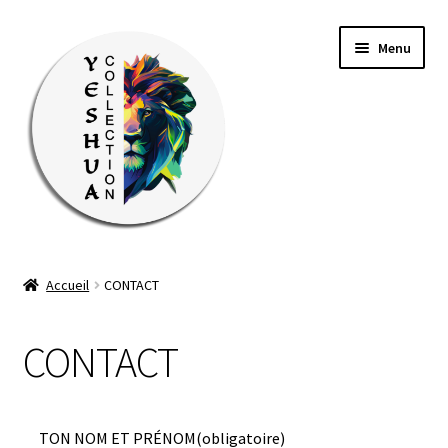
Aller
Aller
Menu
à
au
la
contenu
navigation
TOUS LES PRODUITS
Accueil
CONTACT
Ouvrir
VÊTEMENTS
le
CONTACT
menu
BOX MISSION
enfant
ÉVÉNEMENTS
TON NOM ET PRÉNOM
(obligatoire)