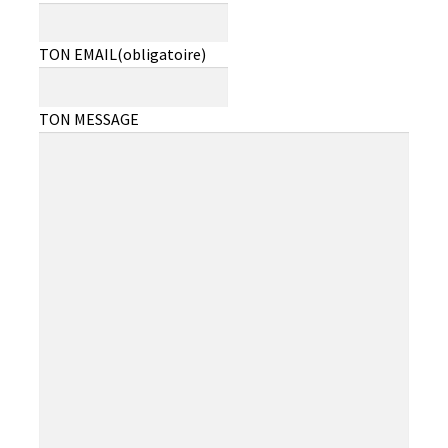
Ouvrir
À PROPOS
le
TON EMAIL
(obligatoire)
menu
enfant
TON MESSAGE