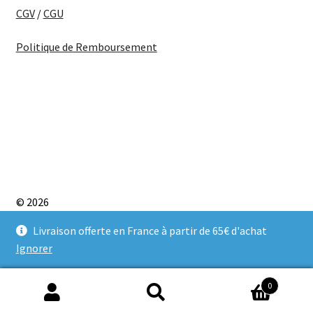
CGV
/
CGU
Politique de Remboursement
© 2026
CONDITIONS GÉNÉRALES D’UTILISATION
Built with
Livraison offerte en France à partir de 65€ d'achat
WooCommerce
.
Ignorer
0
Recherche
Recherche