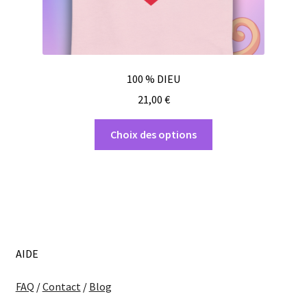
produit
100 % DIEU
21,00
€
Ce
Choix des options
produit
a
plusieurs
variations.
Les
options
peuvent
AIDE
être
choisies
FAQ
/
Contact
/
Blog
sur