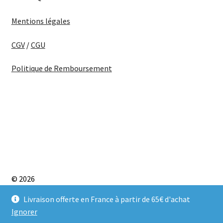
Mentions légales
CGV
/
CGU
Politique de Remboursement
© 2026
CONDITIONS GÉNÉRALES D’UTILISATION
Built with
Livraison offerte en France à partir de 65€ d'achat
WooCommerce
.
Ignorer