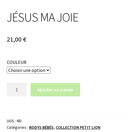
JÉSUS MA JOIE
21,00
€
COULEUR
quantité
Ajouter au panier
de
JÉSUS
MA
JOIE
UGS :
ND
Catégories :
BODYS BÉBÉS
,
COLLECTION PETIT LION