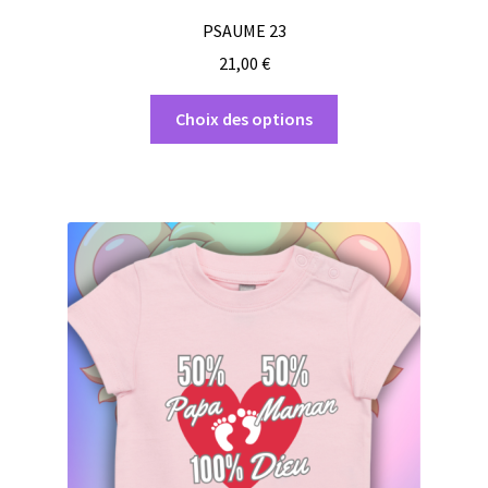
PSAUME 23
21,00
€
Ce
Choix des options
produit
a
plusieurs
variations.
Les
options
peuvent
être
choisies
sur
la
page
du