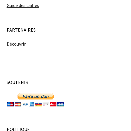
la
Guide des tailles
page
du
produit
PARTENAIRES
Découvrir
SOUTENIR
POLITIQUE