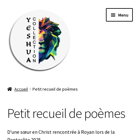
Aller
Aller
Menu
à
au
la
contenu
navigation
TOUS LES PRODUITS
Accueil
Petit recueil de poèmes
Ouvrir
VÊTEMENTS
le
Petit recueil de poèmes
menu
BOX MISSION
enfant
ÉVÉNEMENTS
D’une sœur en Christ rencontrée à Royan lors de la
Pentecôte 2025