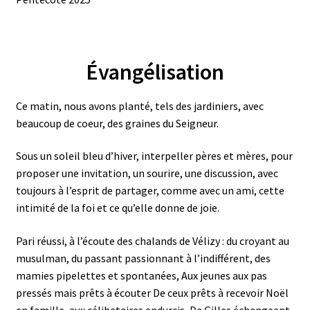
Ouvrir
À PROPOS
le
menu
enfant
Évangélisation
Ce matin, nous avons planté, tels des jardiniers, avec
beaucoup de coeur, des graines du Seigneur.
Sous un soleil bleu d’hiver, interpeller pères et mères, pour
proposer une invitation, un sourire, une discussion, avec
toujours à l’esprit de partager, comme avec un ami, cette
intimité de la foi et ce qu’elle donne de joie.
Pari réussi, à l’écoute des chalands de Vélizy : du croyant au
musulman, du passant passionnant à l’indifférent, des
mamies pipelettes et spontanées, Aux jeunes aux pas
pressés mais prêts à écouter De ceux prêts à recevoir Noël
en famille, aux célibataires endurcis, De Gilles échangeant