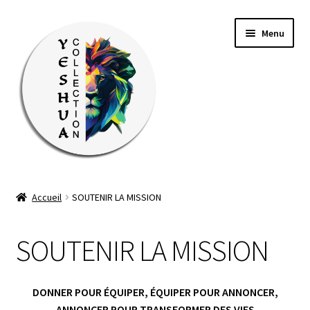
Aller
Aller
Menu
à
au
la
contenu
navigation
TOUS LES PRODUITS
Accueil
SOUTENIR LA MISSION
Ouvrir
VÊTEMENTS
le
SOUTENIR LA MISSION
menu
BOX MISSION
enfant
ÉVÉNEMENTS
DONNER POUR ÉQUIPER, ÉQUIPER POUR ANNONCER,
ANNONCER POUR TRANSFORMER DES VIES