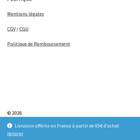
Mentions légales
CGV
/
CGU
Politique de Remboursement
© 2026
CONDITIONS GÉNÉRALES D’UTILISATION
Built with
Livraison offerte en France à partir de 65€ d'achat
WooCommerce
.
Ignorer